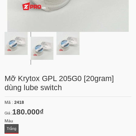
Mỡ Krytox GPL 205G0 [20gram]
dùng lube switch
Mã :
2418
180.000₫
Giá :
Màu
Trắng