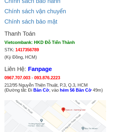
Chính sách bảo hành
Chính sách vận chuyển
Chính sách bảo mật
Thanh Toán
Vietcombank: HKD Đỗ Tiến Thành
STK:
1417356789
(Kỳ Đồng, HCM)
Liên Hệ:
Fanpage
0967.707.003
-
093.876.2223
212/95 Nguyễn Thiện Thuật, P.3, Q.3, HCM
(Đường tắt: Đi
Bàn Cờ
, vào
hẻm 56 Bàn Cờ
49m)