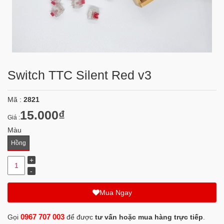
Switch TTC Silent Red v3
Mã :
2821
15.000₫
Giá :
Màu
Hồng
Mua Ngay
0967 707 003
Gọi
để được
tư vấn hoặc mua hàng trực tiếp
.