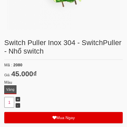
Switch Puller Inox 304 - SwitchPuller
- Nhổ switch
Mã :
2080
45.000₫
Giá :
Màu
Vàng
Mua Ngay