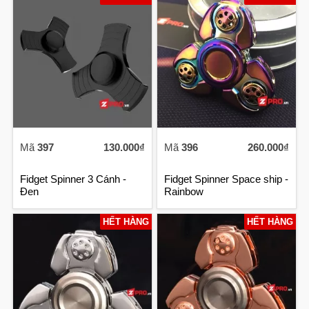
Mã
397
130.000₫
Mã
396
260.000₫
Fidget Spinner 3 Cánh -
Fidget Spinner Space ship -
Đen
Rainbow
HẾT HÀNG
HẾT HÀNG