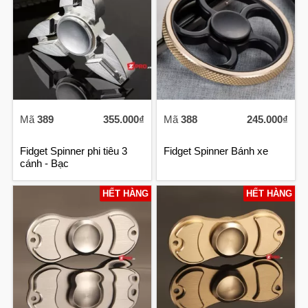
Mã
389
355.000₫
Mã
388
245.000₫
Fidget Spinner phi tiêu 3
Fidget Spinner Bánh xe
cánh - Bạc
HẾT HÀNG
HẾT HÀNG