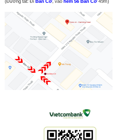
(Đường tắt: Đi
Bàn Cờ
, vào
hẻm 56 Bàn Cờ
49m)