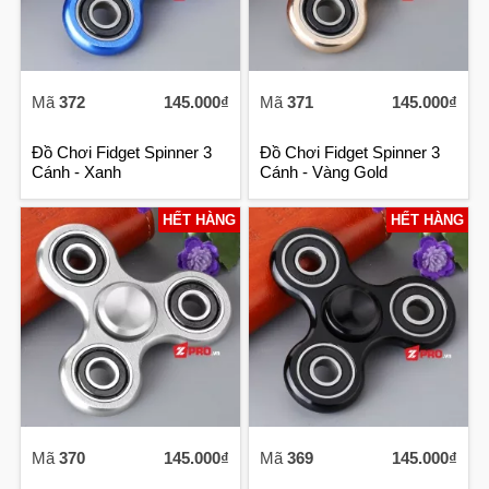
Mã
372
145.000₫
Mã
371
145.000₫
Đồ Chơi Fidget Spinner 3
Đồ Chơi Fidget Spinner 3
Cánh - Xanh
Cánh - Vàng Gold
HẾT HÀNG
HẾT HÀNG
Mã
370
145.000₫
Mã
369
145.000₫