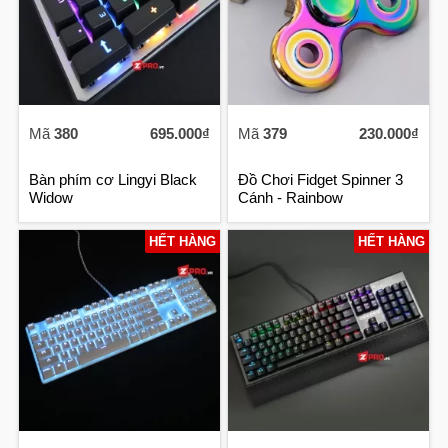
Mã
380
695.000₫
Mã
379
230.000₫
Bàn phím cơ Lingyi Black
Đồ Chơi Fidget Spinner 3
Widow
Cánh - Rainbow
HẾT HÀNG
HẾT HÀNG