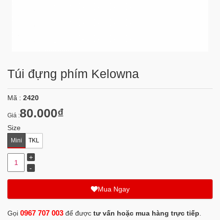
Túi đựng phím Kelowna
Mã :
2420
80.000₫
Giá :
Size
Mini
TKL
Mua Ngay
0967 707 003
Gọi
để được
tư vấn hoặc mua hàng trực tiếp
.