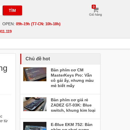
0
TÌM
Giỏ hàng
OPEN:
09h-19h (T7-CN: 10h-18h)
911.119
Chủ đề hot
ng
Bàn phím cơ CM
MasterKeys Pro: Vẫn
cô gái ấy, nhưng màu
mè biết mấy
Bàn phím cơ giá rẻ
ZADEZ GT-03K: Blue
switch, khung kim loại
ác
ơ từ
E-Blue EKM 752: Bàn
phím cơ chơi game