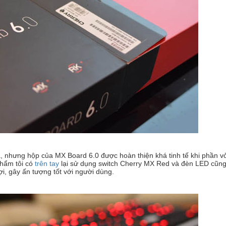
ia, nhưng hộp của MX Board 6.0 được hoàn thiện khá tinh tế khi phần v
phẩm tôi có
trên tay
lại sử dụng switch Cherry MX Red và đèn LED cũng
i, gây ấn tượng tốt với người dùng.