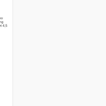
ho
ơng
i 4,5