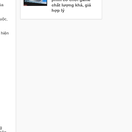
ủa
chất lượng khá, giá
hợp lý
huộc,
 hiện
ng