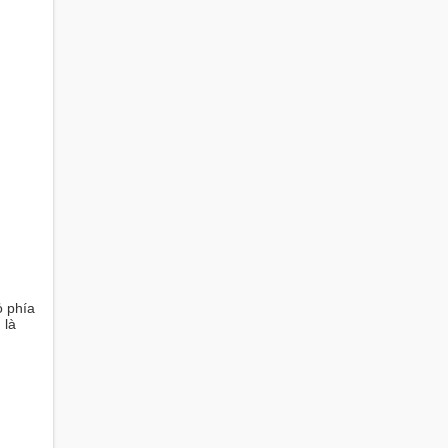
ỏ phía
 là