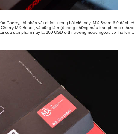
 Cherry, thì nhân vật chính t rong bài viết này, MX Board 6.0 dành c
g Cherry MX Board, và cũng là một trong những mẫu bàn phím cơ thư
 tại của sản phẩm này là 200 USD ở thị trường nước ngoài, có thể lên tớ