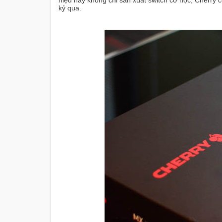
hiệu này không chỉ sản xuất switch cơ học, Cherry 
kỷ qua.