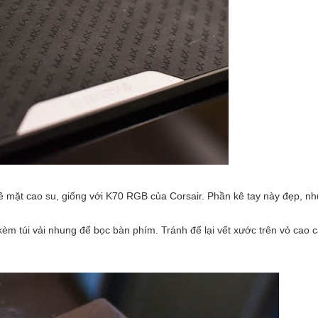
bề mặt cao su, giống với K70 RGB của Corsair. Phần kê tay này đẹp, n
èm túi vải nhung để bọc bàn phím. Tránh để lại vết xước trên vỏ cao 