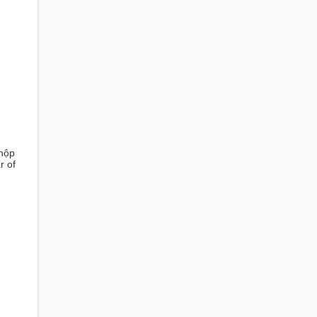
 hộp
r of