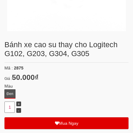
Bánh xe cao su thay cho Logitech
G102, G203, G304, G305
Mã :
2875
50.000₫
Giá :
Màu
Đen
Mua Ngay