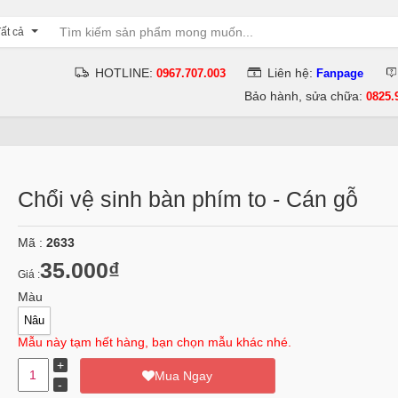
ất cả
HOTLINE:
Liên hệ:
0967.707.003
Fanpage
Bảo hành, sửa chữa:
0825.
Chổi vệ sinh bàn phím to - Cán gỗ
Mã :
2633
35.000₫
Giá :
Màu
Nâu
Mẫu này tạm hết hàng, bạn chọn mẫu khác nhé.
Mua Ngay