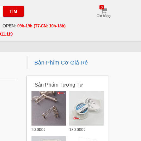
0
TÌM
Giỏ hàng
OPEN:
09h-19h (T7-CN: 10h-18h)
911.119
Bàn Phím Cơ Giá Rẻ
Sản Phẩm Tương Tự
20.000₫
180.000₫