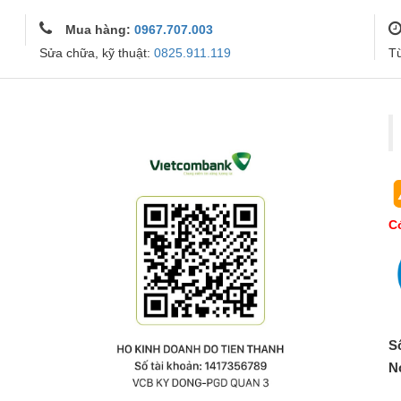
Mua hàng:
0967.707.003
Sửa chữa, kỹ thuật:
0825.911.119
T
Co
S
N