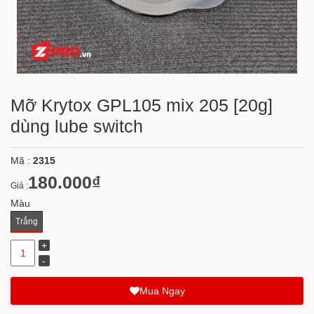
Mỡ Krytox GPL105 mix 205 [20g]
dùng lube switch
Mã :
2315
180.000₫
Giá :
Màu
Trắng
Mua Ngay