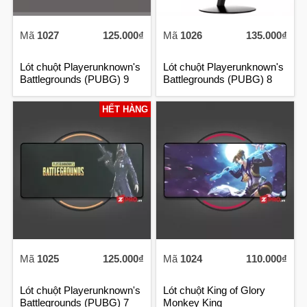
Mã
1027
125.000₫
Mã
1026
135.000₫
Lót chuột Playerunknown's
Lót chuột Playerunknown's
Battlegrounds (PUBG) 9
Battlegrounds (PUBG) 8
HẾT HÀNG
Mã
1025
125.000₫
Mã
1024
110.000₫
Lót chuột Playerunknown's
Lót chuột King of Glory
Battlegrounds (PUBG) 7
Monkey King