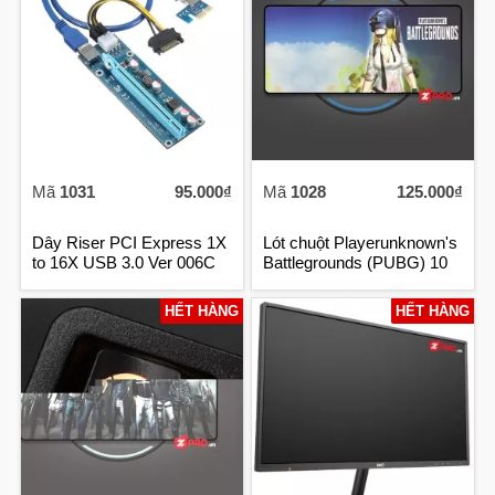
Mã
1031
95.000₫
Mã
1028
125.000₫
Dây Riser PCI Express 1X
Lót chuột Playerunknown's
to 16X USB 3.0 Ver 006C
Battlegrounds (PUBG) 10
HẾT HÀNG
HẾT HÀNG