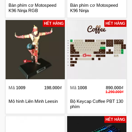
Bàn phím cơ Motospeed
Bàn phím cơ Motospeed
K96 Ninja RGB
K96 Ninja
HẾT HÀNG
HẾT HÀNG
Mã
1009
198.000₫
Mã
1008
890.000₫
1.290.000₫
Mô hình Liên Minh Leesin
Bộ Keycap Coffee PBT 130
phím
HẾT HÀNG