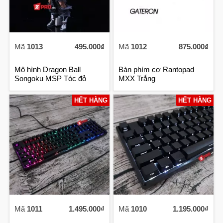
Mã
1013
495.000₫
Mã
1012
875.000₫
Mô hình Dragon Ball
Bàn phím cơ Rantopad
Songoku MSP Tóc đỏ
MXX Trắng
HẾT HÀNG
HẾT HÀNG
Mã
1011
1.495.000₫
Mã
1010
1.195.000₫