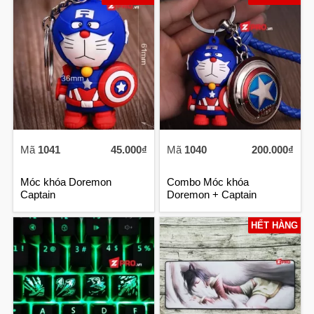
Mã
1041
45.000₫
Mã
1040
200.000₫
Móc khóa Doremon
Combo Móc khóa
Captain
Doremon + Captain
America
HẾT HÀNG