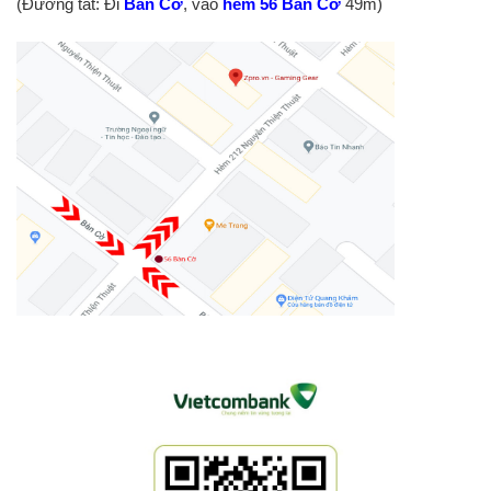
(Đường tắt: Đi
Bàn Cờ
, vào
hẻm 56 Bàn Cờ
49m)