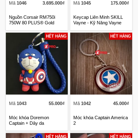
Mã
1046
3.695.000₫
Mã
1045
175.000₫
Nguồn Corsair RM750i
Keycap Liên Minh SKILL
750W 80 PLUS® Gold
Vayne - Kỹ Năng Vayne
Certified
HẾT HÀNG
HẾT HÀNG
Mã
1043
55.000₫
Mã
1042
45.000₫
Móc khóa Doremon
Móc khóa Captain America
Captain + Dây da
2
HẾT HÀNG
HẾT HÀNG