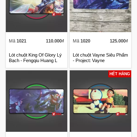
Mã
1021
110.000₫
Mã
1020
125.000₫
Lót chuột King Of Glory Lý
Lót chuột Vayne Siêu Phẩm
Bạch - Fengqiu Huang L
- Project: Vayne
HẾT HÀNG