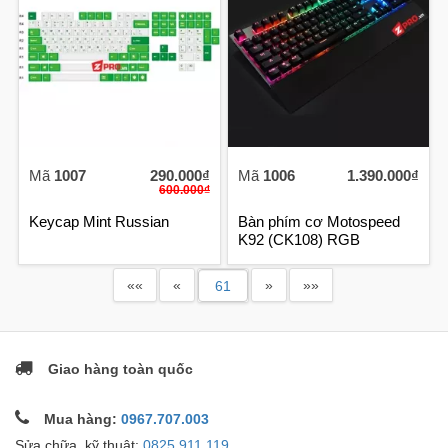
Mã
1007
290.000₫
Mã
1006
1.390.000₫
600.000₫
Keycap Mint Russian
Bàn phím cơ Motospeed
K92 (CK108) RGB
««
«
»
»»
Giao hàng toàn quốc
Mua hàng:
0967.707.003
Sửa chữa, kỹ thuật:
0825.911.119