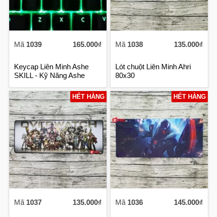
Mã
1039
165.000₫
Mã
1038
135.000₫
Keycap Liên Minh Ashe
Lót chuột Liên Minh Ahri
SKILL - Kỹ Năng Ashe
80x30
HẾT HÀNG
HẾT HÀNG
Mã
1037
135.000₫
Mã
1036
145.000₫