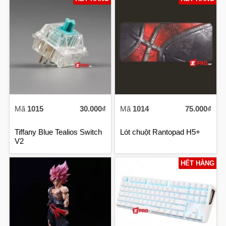
Mã
1015
30.000₫
Mã
1014
75.000₫
Tiffany Blue Tealios Switch
Lót chuột Rantopad H5+
V2
HẾT HÀNG