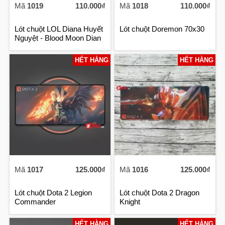
Mã
1019
110.000₫
Mã
1018
110.000₫
Lót chuột LOL Diana Huyết
Lót chuột Doremon 70x30
Nguyệt - Blood Moon Dian
HẾT HÀNG
HẾT HÀNG
Mã
1017
125.000₫
Mã
1016
125.000₫
Lót chuột Dota 2 Legion
Lót chuột Dota 2 Dragon
Commander
Knight
HẾT HÀNG
HẾT HÀNG