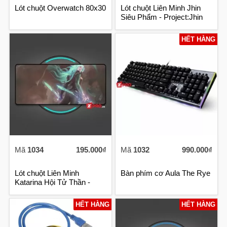
Lót chuột Overwatch 80x30
Lót chuột Liên Minh Jhin
Siêu Phẩm - Project:Jhin
HẾT HÀNG
Mã
1034
195.000₫
Mã
1032
990.000₫
Lót chuột Liên Minh
Bàn phím cơ Aula The Rye
Katarina Hội Tử Thần -
Death S
HẾT HÀNG
HẾT HÀNG