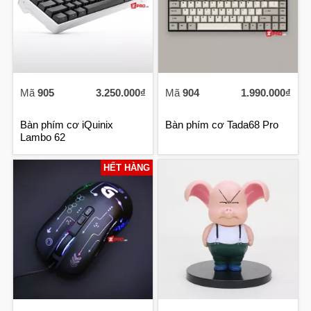
Mã
905
3.250.000₫
Mã
904
1.990.000₫
Bàn phím cơ iQuinix
Bàn phím cơ Tada68 Pro
Lambo 62
HẾT HÀNG