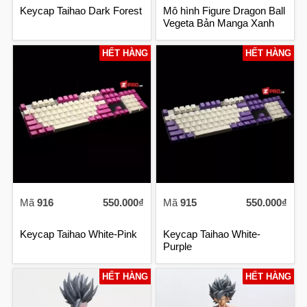
Keycap Taihao Dark Forest
Mô hình Figure Dragon Ball
Vegeta Bản Manga Xanh
HẾT HÀNG
HẾT HÀNG
Mã
916
550.000₫
Mã
915
550.000₫
Keycap Taihao White-Pink
Keycap Taihao White-
Purple
HẾT HÀNG
HẾT HÀNG