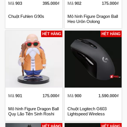
Mã
903
395.000₫
Mã
902
175.000₫
Chuột Fuhlen G90s
Mô hình Figure Dragon Ball
Heo Urôn Oolong
HẾT HÀNG
HẾT HÀNG
Mã
901
175.000₫
Mã
900
1.590.000₫
Mô hình Figure Dragon Ball
Chuột Logitech G603
Quy Lão Tiên Sinh Roshi
Lightspeed Wireless
Gaming Mou
HẾT HÀNG
HẾT HÀNG