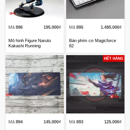
Mã
896
195.000₫
Mã
895
1.495.000₫
Mô hình Figure Naruto
Bàn phím cơ Magicforce
Kakashi Running
82
HẾT HÀNG
Mã
894
145.000₫
Mã
893
125.000₫