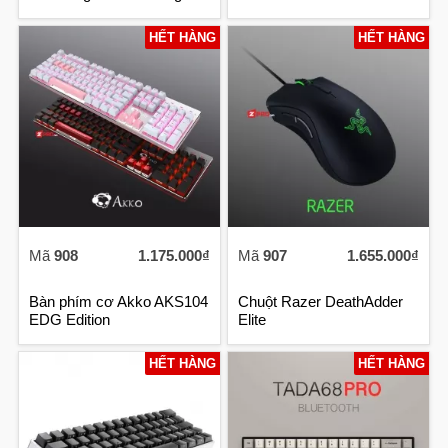
HẾT HÀNG
HẾT HÀNG
Mã
908
1.175.000₫
Mã
907
1.655.000₫
Bàn phím cơ Akko AKS104
Chuột Razer DeathAdder
EDG Edition
Elite
HẾT HÀNG
HẾT HÀNG