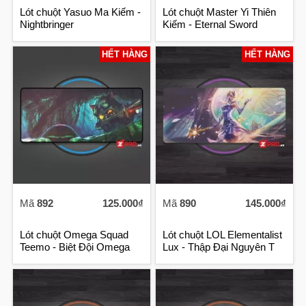
Lót chuột Yasuo Ma Kiếm -
Lót chuột Master Yi Thiên
Nightbringer
Kiếm - Eternal Sword
HẾT HÀNG
HẾT HÀNG
Mã
892
125.000₫
Mã
890
145.000₫
Lót chuột Omega Squad
Lót chuột LOL Elementalist
Teemo - Biệt Đội Omega
Lux - Thập Đại Nguyên T