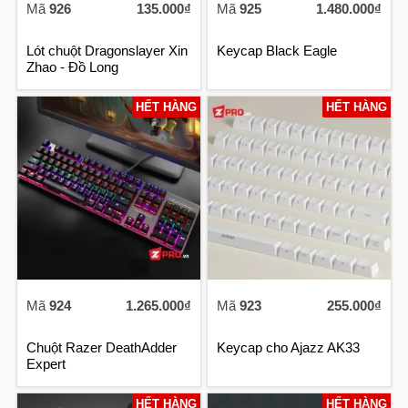
Mã
926
135.000₫
Mã
925
1.480.000₫
Lót chuột Dragonslayer Xin
Keycap Black Eagle
Zhao - Đồ Long
HẾT HÀNG
HẾT HÀNG
Mã
924
1.265.000₫
Mã
923
255.000₫
Chuột Razer DeathAdder
Keycap cho Ajazz AK33
Expert
HẾT HÀNG
HẾT HÀNG