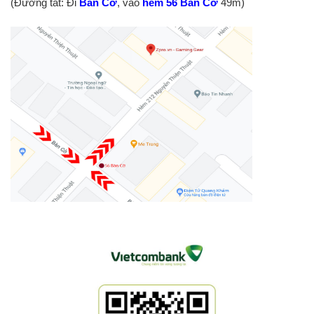
(Đường tắt: Đi
Bàn Cờ
, vào
hẻm 56 Bàn Cờ
49m)