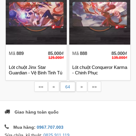
Mã
889
85.000₫
Mã
888
85.000₫
125.000₫
135.000₫
Lót chuột Jinx Star
Lót chuột Conqueror Karma
Guardian - Vệ Binh Tinh Tú
- Chinh Phục
««
«
»
»»
Giao hàng toàn quốc
Mua hàng:
0967.707.003
Sửa chữa, kỹ thuật:
0825.911.119