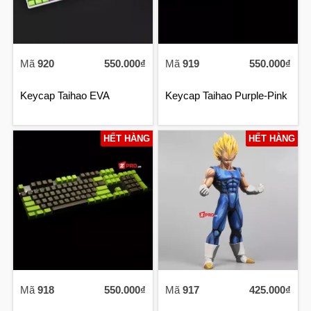
Mã
920
550.000₫
Mã
919
550.000₫
Keycap Taihao EVA
Keycap Taihao Purple-Pink
HẾT HÀNG
HẾT HÀNG
Mã
918
550.000₫
Mã
917
425.000₫