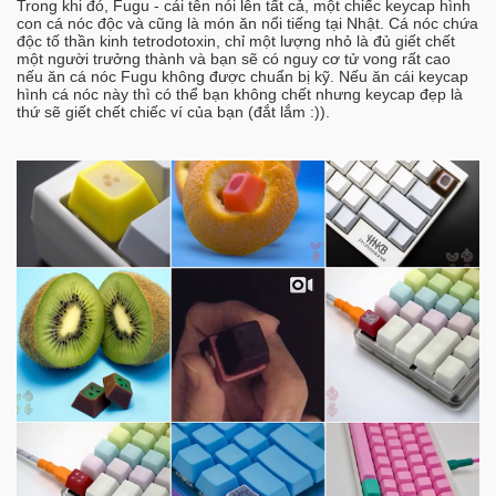
Trong khi đó, Fugu - cái tên nói lên tất cả, một chiếc keycap hình
con cá nóc độc và cũng là món ăn nổi tiếng tại Nhật. Cá nóc chứa
độc tố thần kinh tetrodotoxin, chỉ một lượng nhỏ là đủ giết chết
một người trưởng thành và bạn sẽ có nguy cơ tử vong rất cao
nếu ăn cá nóc Fugu không được chuẩn bị kỹ. Nếu ăn cái keycap
hình cá nóc này thì có thể bạn không chết nhưng keycap đẹp là
thứ sẽ giết chết chiếc ví của bạn (đắt lắm :)).