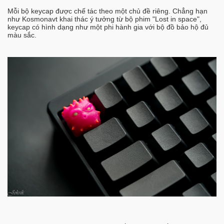
Mỗi bộ keycap được chế tác theo một chủ đề riêng. Chẳng hạn
như Kosmonavt khai thác ý tưởng từ bộ phim "Lost in space",
keycap có hình dạng như một phi hành gia với bộ đồ bảo hộ đủ
màu sắc.
​