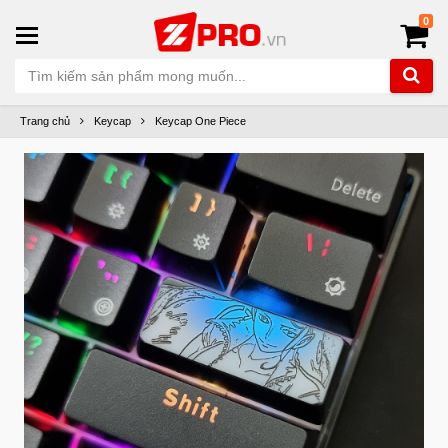
0
Trang chủ
Keycap
Keycap One Piece