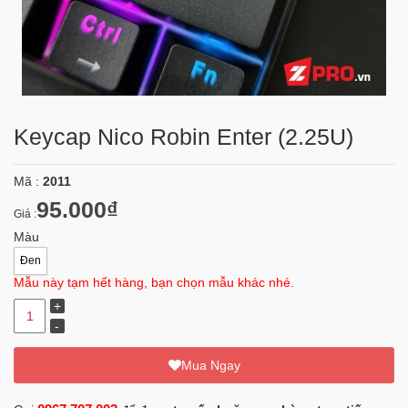
Keycap Nico Robin Enter (2.25U)
Mã :
2011
95.000₫
Giá :
Màu
Đen
Mẫu này tạm hết hàng, bạn chọn mẫu khác nhé.
Mua Ngay