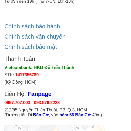
Từ 09h đến 19h (Thứ 7-CN: 10h-18h)
Chính sách bảo hành
Chính sách vận chuyển
Chính sách bảo mật
Thanh Toán
Vietcombank: HKD Đỗ Tiến Thành
STK:
1417356789
(Kỳ Đồng, HCM)
Liên Hệ:
Fanpage
0967.707.003
-
093.876.2223
212/95 Nguyễn Thiện Thuật, P.3, Q.3, HCM
(Đường tắt: Đi
Bàn Cờ
, vào
hẻm 56 Bàn Cờ
49m)