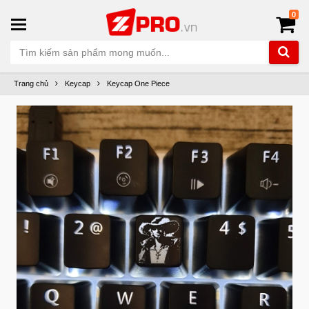
0
Trang chủ
Keycap
Keycap One Piece