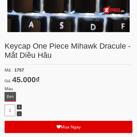
Keycap One Piece Mihawk Dracule -
Mắt Diều Hâu
Mã :
1757
45.000₫
Giá :
Màu
Đen
Mua Ngay