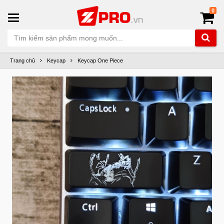
0
Trang chủ
Keycap
Keycap One Piece