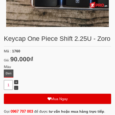
Keycap One Piece Shift 2.25U - Zoro
Mã :
1760
90.000₫
Giá :
Màu
Đen
Mua Ngay
0967 707 003
Gọi
để được
tư vấn hoặc mua hàng trực tiếp
.