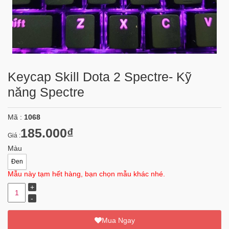
Keycap Skill Dota 2 Spectre- Kỹ
năng Spectre
Mã :
1068
185.000₫
Giá :
Màu
Đen
Mẫu này tạm hết hàng, bạn chọn mẫu khác nhé.
Mua Ngay