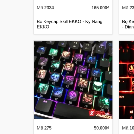
Mã
2334
165.000₫
Mã
2
Bộ Keycap Skill EKKO - Kỹ Năng
Bộ Ke
EKKO
- Dian
Mã
275
50.000₫
Mã
1