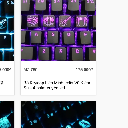
5.000₫
Mã
780
175.000₫
ỹ
Bộ Keycap Liên Minh Irelia Vũ Kiếm
Sư - 4 phím xuyên led