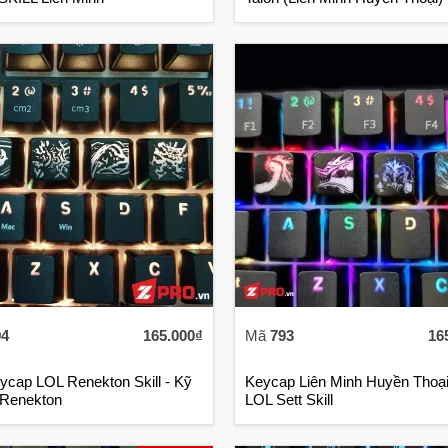
94
165.000₫
Mã
793
16
ycap LOL Renekton Skill - Kỹ
Keycap Liên Minh Huyền Thoại 
Renekton
LOL Sett Skill