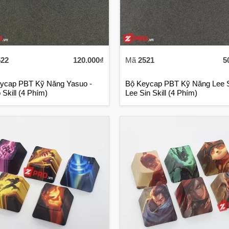
522
120.000₫
Mã
2521
5
ycap PBT Kỹ Năng Yasuo -
Bộ Keycap PBT Kỹ Năng Lee S
Skill (4 Phím)
Lee Sin Skill (4 Phím)