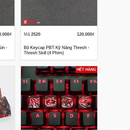
0.000₫
Mã
2520
120.000₫
in -
Bộ Keycap PBT Kỹ Năng Thresh -
Thresh Skill (4 Phím)
HẾT HÀNG