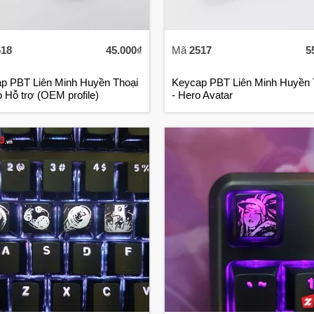
518
45.000₫
Mã
2517
5
p PBT Liên Minh Huyền Thoại
Keycap PBT Liên Minh Huyền 
p Hỗ trợ (OEM profile)
- Hero Avatar