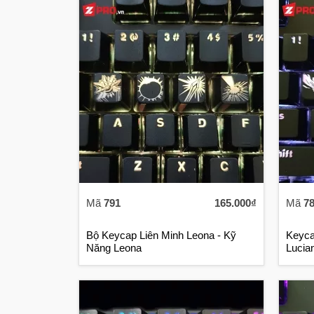
Mã
791
165.000₫
Mã
7
Bộ Keycap Liên Minh Leona - Kỹ
Keyca
Năng Leona
Lucia