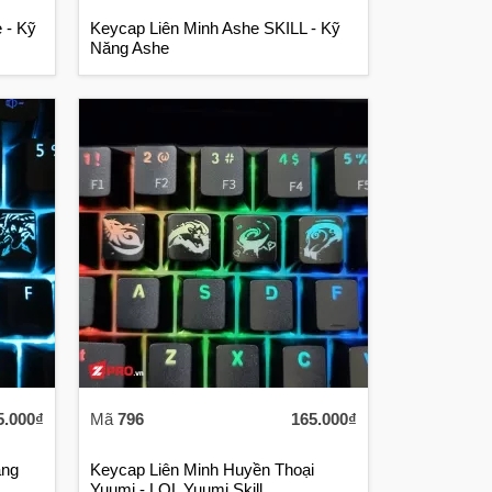
 - Kỹ
Keycap Liên Minh Ashe SKILL - Kỹ
Năng Ashe
5.000₫
Mã
796
165.000₫
ăng
Keycap Liên Minh Huyền Thoại
Yuumi - LOL Yuumi Skill