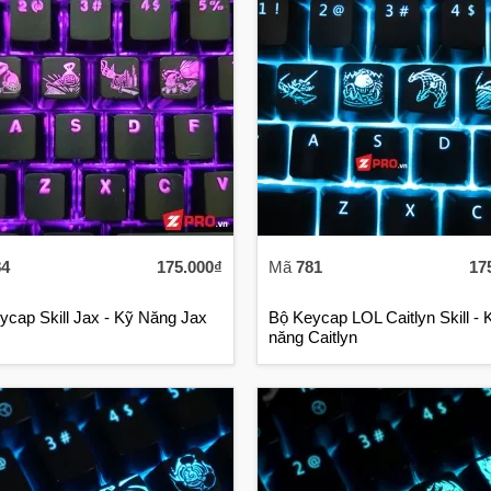
84
175.000₫
Mã
781
17
ycap Skill Jax - Kỹ Năng Jax
Bộ Keycap LOL Caitlyn Skill - K
năng Caitlyn