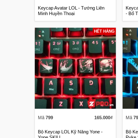
Keycap Avatar LOL - Tướng Liên
Keyca
Minh Huyền Thoại
- Bổ 
HẾT HÀNG
Mã
799
165.000₫
Mã
7
Bộ Keycap LOL Kỹ Năng Yone -
Bộ Ke
Yone SKILL
Pyke 