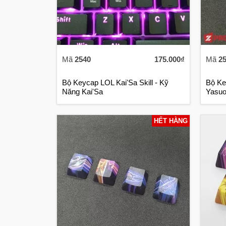
Mã
2540
175.000₫
Mã
2
Bộ Keycap LOL Kai'Sa Skill - Kỹ
Bộ Ke
Năng Kai'Sa
Yasuo 
HẾT HÀNG