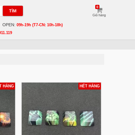
0
TÌM
Giỏ hàng
OPEN:
09h-19h (T7-CN: 10h-18h)
911.119
T HÀNG
HẾT HÀNG