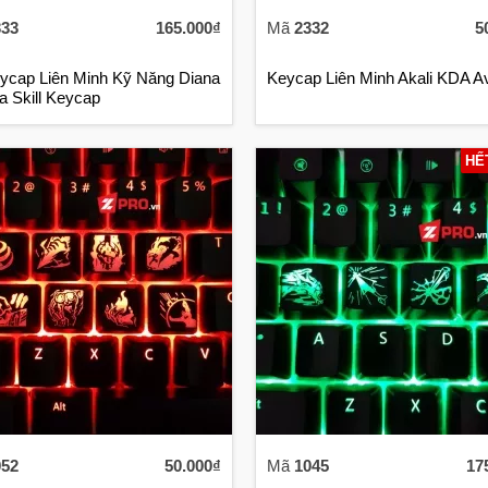
333
165.000₫
Mã
2332
5
ycap Liên Minh Kỹ Năng Diana
Keycap Liên Minh Akali KDA A
a Skill Keycap
HẾ
052
50.000₫
Mã
1045
17