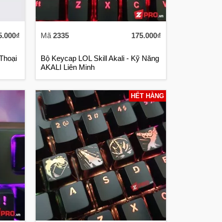
5.000₫
Mã
2335
175.000₫
Thoại
Bộ Keycap LOL Skill Akali - Kỹ Năng
AKALI Liên Minh
HẾT HÀNG