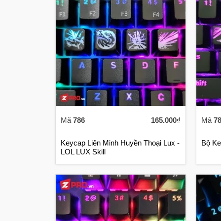
Mã
786
165.000₫
Mã
7
Keycap Liên Minh Huyền Thoại Lux -
Bộ Ke
LOL LUX Skill