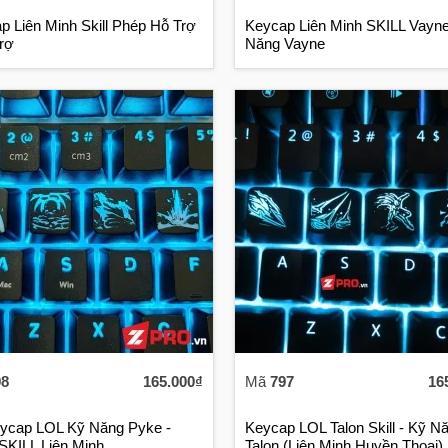
p Liên Minh Skill Phép Hỗ Trợ
Keycap Liên Minh SKILL Vayne
Trợ
Năng Vayne
98
165.000₫
Mã
797
16
ycap LOL Kỹ Năng Pyke -
Keycap LOL Talon Skill - Kỹ N
SKILL Liên Minh
Talon (Liên Minh Huyền Thoại)