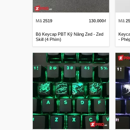
Mã
2519
130.000₫
Mã
2
Bộ Keycap PBT Kỹ Năng Zed - Zed
Keyca
Skill (4 Phím)
- Phé