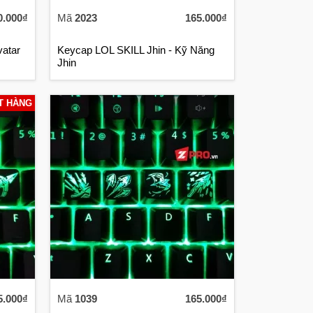
0.000₫
Mã
2023
165.000₫
vatar
Keycap LOL SKILL Jhin - Kỹ Năng
Jhin
T HÀNG
5.000₫
Mã
1039
165.000₫