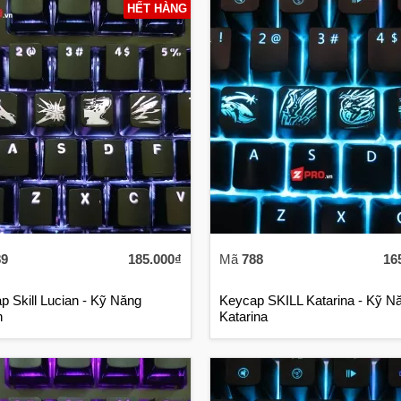
HẾT HÀNG
89
185.000₫
Mã
788
16
p Skill Lucian - Kỹ Năng
Keycap SKILL Katarina - Kỹ N
n
Katarina