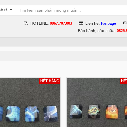
ất cả
HOTLINE:
Liên hệ:
0967.707.003
Fanpage
Bảo hành, sửa chữa:
0825.
HẾT HÀNG
HẾ