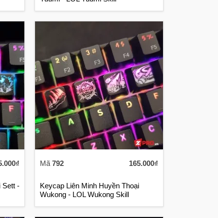
5.000₫
Mã
792
165.000₫
Sett -
Keycap Liên Minh Huyền Thoại
Wukong - LOL Wukong Skill